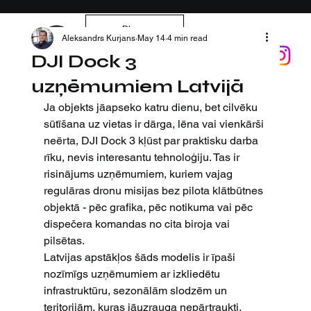
Blogs
DOKSTACIJA.LV
Aleksandrs Kurjans
May 14
4 min read
DJI Dock 3
uzņēmumiem Latvijā
Ja objekts jāapseko katru dienu, bet cilvēku 
sūtīšana uz vietas ir dārga, lēna vai vienkārši 
neērta, DJI Dock 3 kļūst par praktisku darba 
rīku, nevis interesantu tehnoloģiju. Tas ir 
risinājums uzņēmumiem, kuriem vajag 
regulāras dronu misijas bez pilota klātbūtnes 
objektā - pēc grafika, pēc notikuma vai pēc 
dispečera komandas no cita biroja vai 
pilsētas.
Latvijas apstākļos šāds modelis ir īpaši 
nozīmīgs uzņēmumiem ar izkliedētu 
infrastruktūru, sezonālām slodzēm un 
teritorijām, kuras jāuzrauga nepārtraukti. 