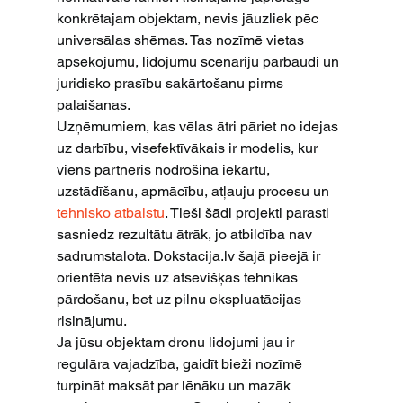
konkrētajam objektam, nevis jāuzliek pēc 
universālas shēmas. Tas nozīmē vietas 
apsekojumu, lidojumu scenāriju pārbaudi un 
juridisko prasību sakārtošanu pirms 
palaišanas.
Uzņēmumiem, kas vēlas ātri pāriet no idejas 
uz darbību, visefektīvākais ir modelis, kur 
viens partneris nodrošina iekārtu, 
uzstādīšanu, apmācību, atļauju procesu un 
tehnisko atbalstu
. Tieši šādi projekti parasti 
sasniedz rezultātu ātrāk, jo atbildība nav 
sadrumstalota. Dokstacija.lv šajā pieejā ir 
orientēta nevis uz atsevišķas tehnikas 
pārdošanu, bet uz pilnu ekspluatācijas 
risinājumu.
Ja jūsu objektam dronu lidojumi jau ir 
regulāra vajadzība, gaidīt bieži nozīmē 
turpināt maksāt par lēnāku un mazāk 