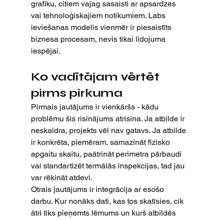
grafiku, citiem vajag sasaisti ar apsardzes 
vai tehnoloģiskajiem notikumiem. Labs 
ieviešanas modelis vienmēr ir piesaistīts 
biznesa procesam, nevis tikai lidojuma 
iespējai.
Ko vadītājam vērtēt 
pirms pirkuma
Pirmais jautājums ir vienkāršs - kādu 
problēmu šis risinājums atrisina. Ja atbilde ir 
neskaidra, projekts vēl nav gatavs. Ja atbilde 
ir konkrēta, piemēram, samazināt fizisko 
apgaitu skaitu, paātrināt perimetra pārbaudi 
vai standartizēt termālās inspekcijas, tad jau 
var rēķināt atdevi.
Otrais jautājums ir integrācija ar esošo 
darbu. Kur nonāks dati, kas tos skatīsies, cik 
ātri tiks pieņemts lēmums un kurš atbildēs 