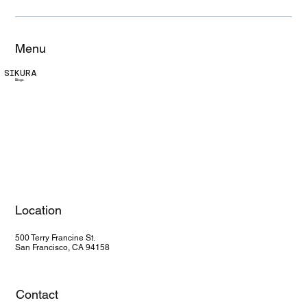
Vienas pieturas dronu risinājumi
uzņēmumiem
Menu
SIKURA
Blogs
Location
500 Terry Francine St.
San Francisco, CA 94158
Contact