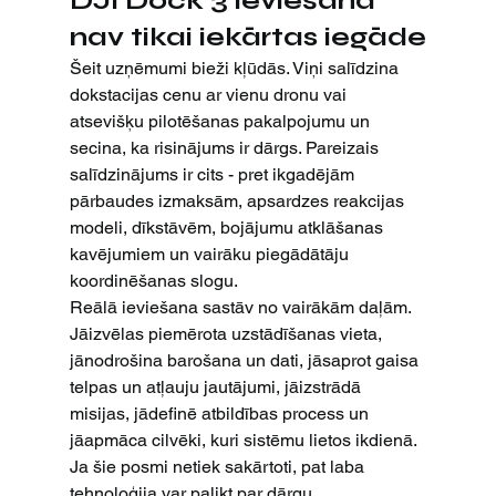
DJI Dock 3 ieviešana 
nav tikai iekārtas iegāde
Šeit uzņēmumi bieži kļūdās. Viņi salīdzina 
dokstacijas cenu ar vienu dronu vai 
atsevišķu pilotēšanas pakalpojumu un 
secina, ka risinājums ir dārgs. Pareizais 
salīdzinājums ir cits - pret ikgadējām 
pārbaudes izmaksām, apsardzes reakcijas 
modeli, dīkstāvēm, bojājumu atklāšanas 
kavējumiem un vairāku piegādātāju 
koordinēšanas slogu.
Reālā ieviešana sastāv no vairākām daļām. 
Jāizvēlas piemērota uzstādīšanas vieta, 
jānodrošina barošana un dati, jāsaprot gaisa 
telpas un atļauju jautājumi, jāizstrādā 
misijas, jādefinē atbildības process un 
jāapmāca cilvēki, kuri sistēmu lietos ikdienā. 
Ja šie posmi netiek sakārtoti, pat laba 
tehnoloģija var palikt par dārgu 