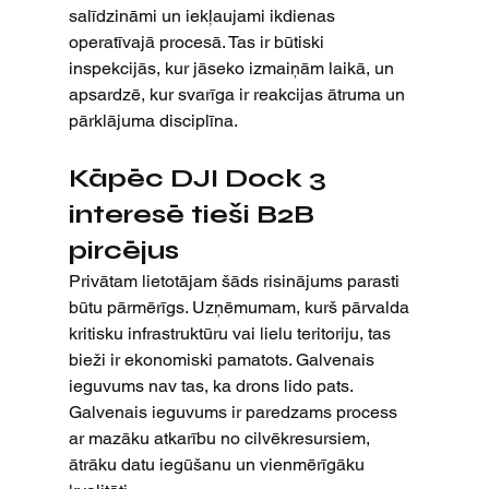
salīdzināmi un iekļaujami ikdienas 
operatīvajā procesā. Tas ir būtiski 
inspekcijās, kur jāseko izmaiņām laikā, un 
apsardzē, kur svarīga ir reakcijas ātruma un 
pārklājuma disciplīna.
Kāpēc DJI Dock 3 
interesē tieši B2B 
pircējus
Privātam lietotājam šāds risinājums parasti 
būtu pārmērīgs. Uzņēmumam, kurš pārvalda 
kritisku infrastruktūru vai lielu teritoriju, tas 
bieži ir ekonomiski pamatots. Galvenais 
ieguvums nav tas, ka drons lido pats. 
Galvenais ieguvums ir paredzams process 
ar mazāku atkarību no cilvēkresursiem, 
ātrāku datu iegūšanu un vienmērīgāku 