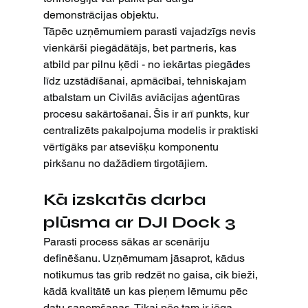
demonstrācijas objektu.
Tāpēc uzņēmumiem parasti vajadzīgs nevis 
vienkārši piegādātājs, bet partneris, kas 
atbild par pilnu ķēdi - no iekārtas piegādes 
līdz uzstādīšanai, apmācībai, tehniskajam 
atbalstam un Civilās aviācijas aģentūras 
procesu sakārtošanai. Šis ir arī punkts, kur 
centralizēts pakalpojuma modelis ir praktiski 
vērtīgāks par atsevišķu komponentu 
pirkšanu no dažādiem tirgotājiem.
Kā izskatās darba 
plūsma ar DJI Dock 3
Parasti process sākas ar scenāriju 
definēšanu. Uzņēmumam jāsaprot, kādus 
notikumus tas grib redzēt no gaisa, cik bieži, 
kādā kvalitātē un kas pieņem lēmumu pēc 
datu saņemšanas. Tikai pēc tam ir jēga 