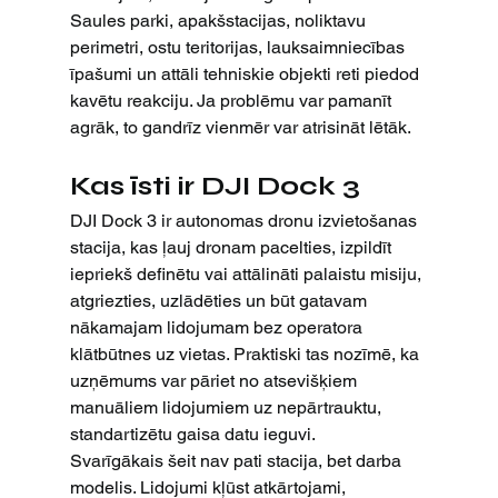
Saules parki, apakšstacijas, noliktavu 
perimetri, ostu teritorijas, lauksaimniecības 
īpašumi un attāli tehniskie objekti reti piedod 
kavētu reakciju. Ja problēmu var pamanīt 
agrāk, to gandrīz vienmēr var atrisināt lētāk.
Kas īsti ir DJI Dock 3
DJI Dock 3 ir autonomas dronu izvietošanas 
stacija, kas ļauj dronam pacelties, izpildīt 
iepriekš definētu vai attālināti palaistu misiju, 
atgriezties, uzlādēties un būt gatavam 
nākamajam lidojumam bez operatora 
klātbūtnes uz vietas. Praktiski tas nozīmē, ka 
uzņēmums var pāriet no atsevišķiem 
manuāliem lidojumiem uz nepārtrauktu, 
standartizētu gaisa datu ieguvi.
Svarīgākais šeit nav pati stacija, bet darba 
modelis. Lidojumi kļūst atkārtojami, 