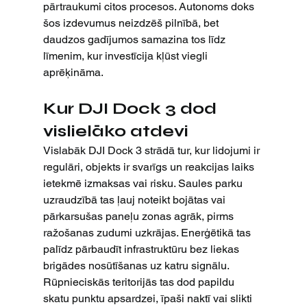
pārtraukumi citos procesos. Autonoms doks 
šos izdevumus neizdzēš pilnībā, bet 
daudzos gadījumos samazina tos līdz 
līmenim, kur investīcija kļūst viegli 
aprēķināma.
Kur DJI Dock 3 dod 
vislielāko atdevi
Vislabāk DJI Dock 3 strādā tur, kur lidojumi ir 
regulāri, objekts ir svarīgs un reakcijas laiks 
ietekmē izmaksas vai risku. Saules parku 
uzraudzībā tas ļauj noteikt bojātas vai 
pārkarsušas paneļu zonas agrāk, pirms 
ražošanas zudumi uzkrājas. Enerģētikā tas 
palīdz pārbaudīt infrastruktūru bez liekas 
brigādes nosūtīšanas uz katru signālu. 
Rūpnieciskās teritorijās tas dod papildu 
skatu punktu apsardzei, īpaši naktī vai slikti 