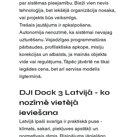
par sistēmas pieejamību. Bieži vien nevis 
tehnoloģija, bet iekšējā organizācija nosaka, 
vai projekts būs veiksmīgs.
Trešais jautājums ir apkalpošana. 
Autonomija nenozīmē, ka sistēmai nevajag 
uzturēšanu. Vajadzīgas programmatūras 
pārbaudes, profilaktiska apkope, misiju 
korekcijas un atbalsts, ja mainās objekta 
vide vai regulējums. Tāpēc jāvērtē ne tikai 
iegādes cena, bet arī servisa modelis 
ilgtermiņā.
DJI Dock 3 Latvijā - ko 
nozīmē vietējā 
ieviešana
Latvijā īpaši svarīga ir praktiskā puse - 
klimats, sakari, piekļuves apstākļi un 
normatīvais rāmis. Risinājums jāpielāgo 