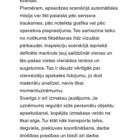
kvalitāti.
Piemēram, apsardzes scenārijā automātiska 
misija var tikt palaista pēc sensora 
trauksmes, pēc noteikta grafika vai pēc 
operatora pieprasījuma. Tas samazina laiku 
no notikuma fiksēšanas līdz vizuālai 
pārbaudei. Inspekciju scenārijā iepriekš 
definēts maršruts ļauj salīdzināt vienas un 
tās pašas vietas vienādos leņķos un 
augstumos. Tas ir daudz vērtīgāk par 
vienreizēju apskates lidojumu, jo dod 
materiālu analīzei, nevis tikai 
momentuzņēmumu.
Svarīgs ir arī izmaksu jautājums. Ja 
uzņēmums regulāri sūta personālu objektu 
apsekošanai, kopējās izmaksas veido ne 
tikai alga. Tur klāt nāk transporta laiks, 
degviela, piekļuves koordinēšana, darba 
drošības prasības un bieži arī darba 