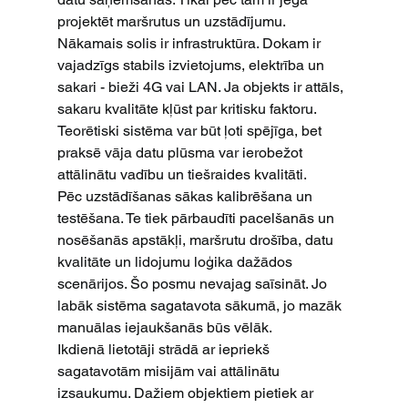
projektēt maršrutus un uzstādījumu.
Nākamais solis ir infrastruktūra. Dokam ir 
vajadzīgs stabils izvietojums, elektrība un 
sakari - bieži 4G vai LAN. Ja objekts ir attāls, 
sakaru kvalitāte kļūst par kritisku faktoru. 
Teorētiski sistēma var būt ļoti spējīga, bet 
praksē vāja datu plūsma var ierobežot 
attālinātu vadību un tiešraides kvalitāti.
Pēc uzstādīšanas sākas kalibrēšana un 
testēšana. Te tiek pārbaudīti pacelšanās un 
nosēšanās apstākļi, maršrutu drošība, datu 
kvalitāte un lidojumu loģika dažādos 
scenārijos. Šo posmu nevajag saīsināt. Jo 
labāk sistēma sagatavota sākumā, jo mazāk 
manuālas iejaukšanās būs vēlāk.
Ikdienā lietotāji strādā ar iepriekš 
sagatavotām misijām vai attālinātu 
izsaukumu. Dažiem objektiem pietiek ar 