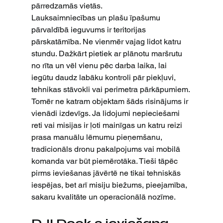
pārredzamās vietās.
Lauksaimniecības un plašu īpašumu 
pārvaldībā ieguvums ir teritorijas 
pārskatāmība. Ne vienmēr vajag lidot katru 
stundu. Dažkārt pietiek ar plānotu maršrutu 
no rīta un vēl vienu pēc darba laika, lai 
iegūtu daudz labāku kontroli pār piekļuvi, 
tehnikas stāvokli vai perimetra pārkāpumiem.
Tomēr ne katram objektam šāds risinājums ir 
vienādi izdevīgs. Ja lidojumi nepieciešami 
reti vai misijas ir ļoti mainīgas un katru reizi 
prasa manuālu lēmumu pieņemšanu, 
tradicionāls dronu pakalpojums vai mobilā 
komanda var būt piemērotāka. Tieši tāpēc 
pirms ieviešanas jāvērtē ne tikai tehniskās 
iespējas, bet arī misiju biežums, pieejamība, 
sakaru kvalitāte un operacionālā nozīme.