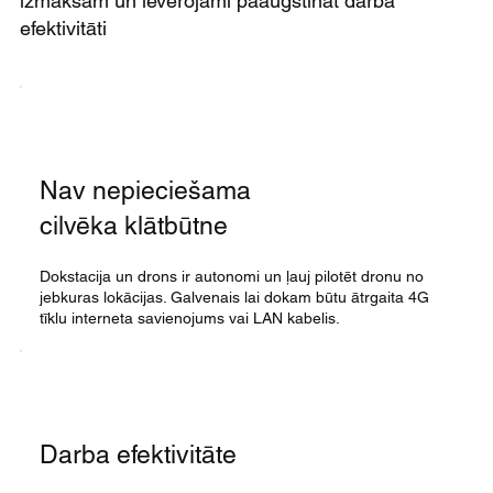
izmaksām un ievērojami paaugstināt darba
efektivitāti
Nav nepieciešama
cilvēka klātbūtne
Dokstacija un drons ir autonomi un ļauj pilotēt dronu no
jebkuras lokācijas. Galvenais lai dokam būtu ātrgaita 4G
tīklu interneta savienojums vai LAN kabelis.
Darba efektivitāte