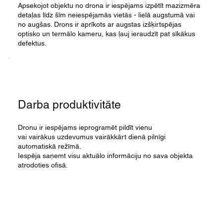
Apsekojot objektu no drona ir iespējams izpētīt mazizmēra
detaļas līdz šīm neiespējamās vietās - lielā augstumā vai
no augšas. Drons ir aprīkots ar augstas izšķirtspējas
optisko un termālo kameru, kas ļauj ieraudzīt pat sīkākus
defektus.
Darba produktivitāte
Dronu ir iespējams ieprogramēt pildīt vienu
vai vairākus uzdevumus vairākkārt dienā pilnīgi
automatiskā režīmā.
Iespēja saņemt visu aktuālo informāciju no sava objekta
atrodoties ofisā.