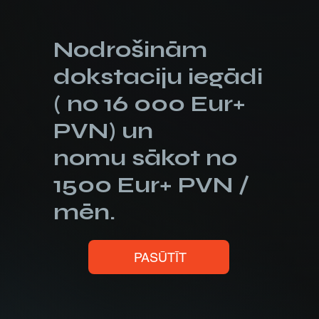
Nodrošinām
dokstaciju iegādi
( no 16 000 Eur+
PVN) un
nomu sākot no
1500 Eur+ PVN /
mēn.
PASŪTĪT