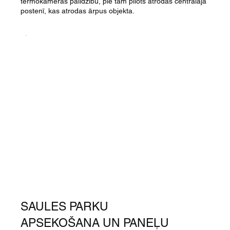
termokameras palīdzību, pie tām pilots atrodas centrālajā
postenī, kas atrodas ārpus objekta.
SAULES PARKU
APSEKOŠANA UN PANEĻU