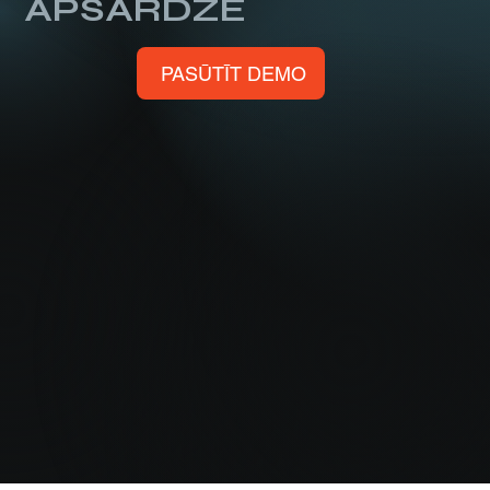
APSARDZĒ
PASŪTĪT DEMO