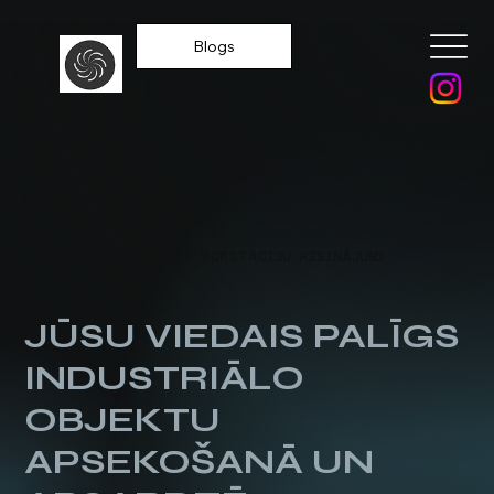
Blogs
DOKSTACIJA.LV
VIENAS PIETURAS DOKSTACIJU RISINĀJUMI
JŪSU VIEDAIS PALĪGS
INDUSTRIĀLO
OBJEKTU
APSEKOŠANĀ UN